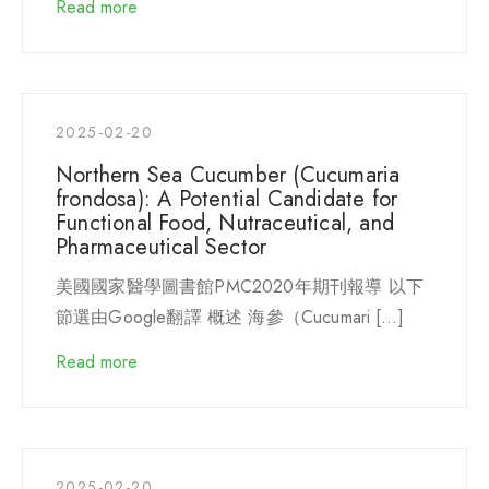
Read more
2025-02-20
Northern Sea Cucumber (Cucumaria
frondosa): A Potential Candidate for
Functional Food, Nutraceutical, and
Pharmaceutical Sector
美國國家醫學圖書館PMC2020年期刊報導 以下
節選由Google翻譯 概述 海參（Cucumari […]
Read more
2025-02-20