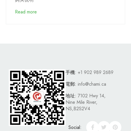
Read more
手機:
+1 902 989 2689
電郵:
info@chami.ca
地址:
7102 Hwy 14,
Nine Mile River,
NS,B2S2V4
Social: